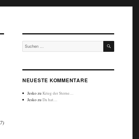
SUCHEN
Suchen
nach:
NEUESTE KOMMENTARE
Jesko
zu
Krieg der Sterne…
Jesko
zu
Da hat…
7)