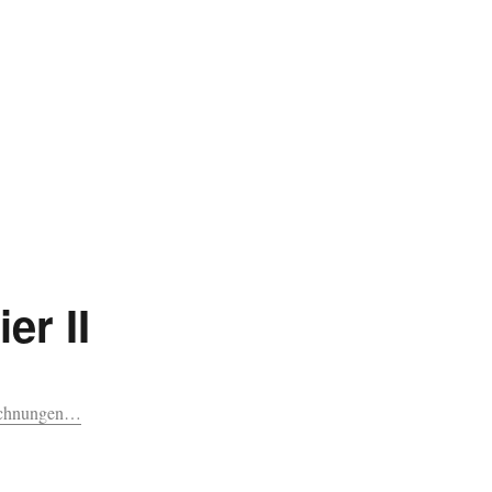
er II
eichnungen…