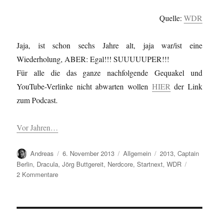
Quelle:
WDR
Jaja, ist schon sechs Jahre alt, jaja war/ist eine
Wiederholung, ABER: Egal!!! SUUUUUPER!!!
Für alle die das ganze nachfolgende Gequakel und
YouTube-Verlinke nicht abwarten wollen
HIER
der Link
zum Podcast.
Vor Jahren…
Autor
Veröffentlicht
Kategorien
Schlagwörter
Andreas
6. November 2013
Allgemein
2013
,
Captain
am
Berlin
,
Dracula
,
Jörg Buttgereit
,
Nerdcore
,
Startnext
,
WDR
zu
2 Kommentare
Ŝipestro
Berlin…/Captain
Berlin…