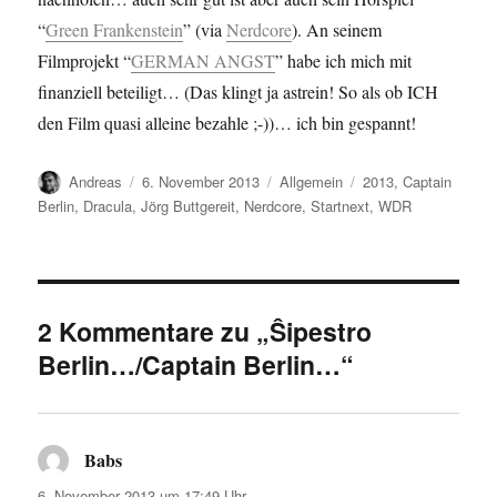
“
Green Frankenstein
” (via
Nerdcore
). An seinem
Filmprojekt “
GERMAN ANGST
” habe ich mich mit
finanziell beteiligt… (Das klingt ja astrein! So als ob ICH
den Film quasi alleine bezahle ;-))… ich bin gespannt!
Autor
Veröffentlicht
Kategorien
Schlagwörter
Andreas
6. November 2013
Allgemein
2013
,
Captain
am
Berlin
,
Dracula
,
Jörg Buttgereit
,
Nerdcore
,
Startnext
,
WDR
2 Kommentare zu „Ŝipestro
Berlin…/Captain Berlin…“
Babs
sagt:
6. November 2013 um 17:49 Uhr