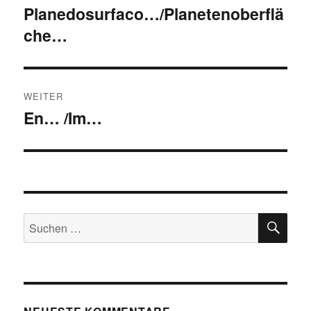
Planedosurfaco…/Planetenoberflä
Vorheriger
che…
Beitrag:
WEITER
En… /Im…
Nächster
Beitrag:
SU
Suchen
nach: