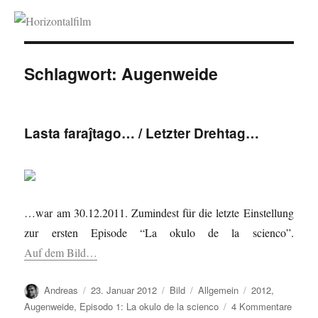
Horizontalfilm
Schlagwort:
Augenweide
Lasta faraĵtago… / Letzter Drehtag…
…war am 30.12.2011. Zumindest für die letzte Einstellung
zur ersten Episode “La okulo de la scienco”.
Auf dem Bild…
Autor
Veröffentlicht
Format
Kategorien
Schlagwörter
Andreas
23. Januar 2012
Bild
Allgemein
2012
,
am
zu
Augenweide
,
Episodo 1: La okulo de la scienco
4 Kommentare