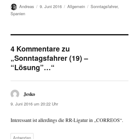
Autor
Veröffentlicht
Kategorien
Schlagwörter
Andreas
9. Juni 2016
Allgemein
Sonntagsfahrer
,
am
Spanien
4 Kommentare zu
„Sonntagsfahrer (19) –
“Lösung”…“
Jesko
sagt:
9. Juni 2016 um 20:22 Uhr
Interessant ist allerdings die RR-Ligatur in „CORREOS“.
Antworten