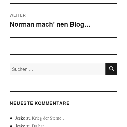
WEITER
Norman mach’ nen Blog…
Nächster
Beitrag:
SU
Suchen
nach:
NEUESTE KOMMENTARE
Jesko
zu
Krieg der Sterne…
Jesko
zu
Da hat…