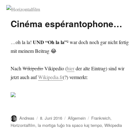
Horizontalfilm
Cinéma espérantophone…
UND “Oh la la”²
…oh la la!
war doch noch gar nicht fertig
mit meinem Beitrag 😂
Nach
Wikipedio
Vikipedio (
hier
der alte Eintrag) sind wir
jetzt auch auf
Wikipedia.fr
(?) vermerkt:
Autor
Veröffentlicht
Kategorien
Schlagwörter
Andreas
8. Juni 2016
Allgemein
Frankreich
,
am
Horizontalfilm
,
la mortiga fuĝo tra spaco kaj tempo
,
Wikipedia