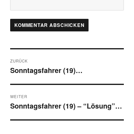
Beitragsnavigation
ZURÜCK
Sonntagsfahrer (19)…
Vorheriger
Beitrag:
WEITER
Sonntagsfahrer (19) – “Lösung”…
Nächster
Beitrag: