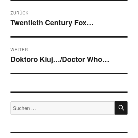
Beitragsnavigation
ZURÜCK
Twentieth Century Fox…
Vorheriger
Beitrag:
WEITER
Doktoro Kiuj…/Doctor Who…
Nächster
Beitrag:
SU
Suchen
nach: