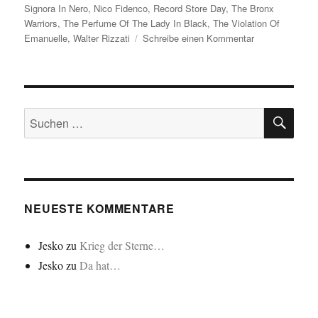
Signora In Nero
,
Nico Fidenco
,
Record Store Day
,
The Bronx
Warriors
,
The Perfume Of The Lady In Black
,
The Violation Of
zu
Emanuelle
,
Walter Rizzati
Schreibe einen Kommentar
Recordo
Komerco
Tago…/Record
Store
SU
Day…
Suchen
nach:
NEUESTE KOMMENTARE
Jesko
zu
Krieg der Sterne…
Jesko
zu
Da hat…