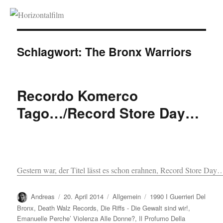
Horizontalfilm
Schlagwort:
The Bronx Warriors
Recordo Komerco
Tago…/Record Store Day…
Gestern war, der Titel lässt es schon erahnen, Record Store Day
Autor
Veröffentlicht
Kategorien
Schlagwörter
Andreas
20. April 2014
Allgemein
1990 I Guerrieri Del
am
Bronx
,
Death Walz Records
,
Die Riffs - Die Gewalt sind wir!
,
Emanuelle Perche’ Violenza Alle Donne?
,
Il Profumo Della