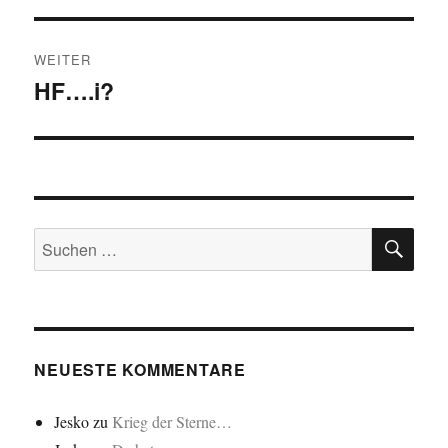
WEITER
HF….i?
Nächster
Beitrag:
SU
Suchen
nach:
NEUESTE KOMMENTARE
Jesko
zu
Krieg der Sterne…