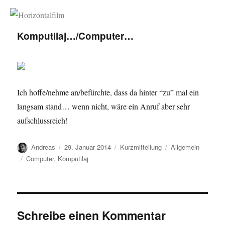
Horizontalfilm
Komputilaj…/Computer…
Ich hoffe/nehme an/befürchte, dass da hinter “zu” mal ein
langsam stand… wenn nicht, wäre ein Anruf aber sehr
aufschlussreich!
Autor
Veröffentlicht
Format
Kategorien
Andreas
29. Januar 2014
Kurzmitteilung
Allgemein
am
Schlagwörter
Computer
,
Komputilaj
Schreibe einen Kommentar