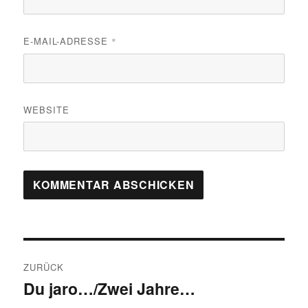
E-MAIL-ADRESSE
*
WEBSITE
Beitragsnavigation
ZURÜCK
Du jaro…/Zwei Jahre…
Vorheriger
Beitrag: