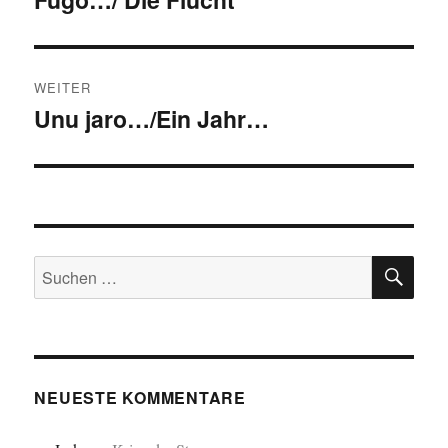
Beitrag:
WEITER
Unu jaro…/Ein Jahr…
Nächster
Beitrag:
SU
Suchen
nach:
NEUESTE KOMMENTARE