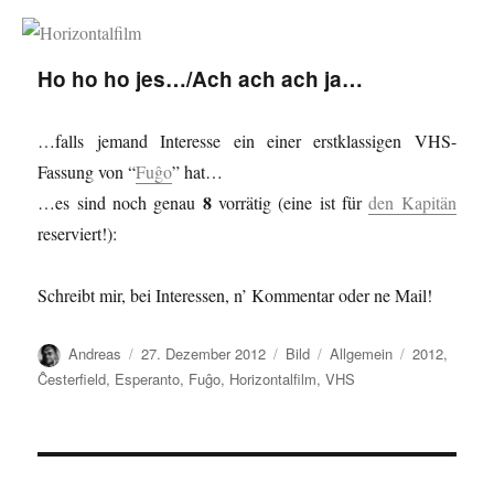
Horizontalfilm
Ho ho ho jes…/Ach ach ach ja…
…falls jemand Interesse ein einer erstklassigen VHS-
Fassung von “
Fuĝo
” hat…
8
…es sind noch genau
vorrätig (eine ist für
den Kapitän
reserviert!):
Schreibt mir, bei Interessen, n’ Kommentar oder ne Mail!
Autor
Veröffentlicht
Format
Kategorien
Schlagwörte
Andreas
27. Dezember 2012
Bild
Allgemein
2012
,
am
Ĉesterfield
,
Esperanto
,
Fuĝo
,
Horizontalfilm
,
VHS