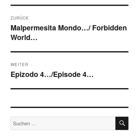
Beitragsnavigation
ZURÜCK
Malpermesita Mondo…/ Forbidden
Vorheriger
World…
Beitrag:
WEITER
Epizodo 4…/Episode 4…
Nächster
Beitrag:
SU
Suchen
nach: