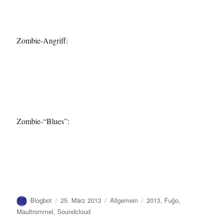
Zombie-Angriff:
Zombie-“Blues”:
Autor
Veröffentlicht
Kategorien
Schlagwörter
Blogbot
25. März 2013
Allgemein
2013
,
Fuĝo
,
am
Maultrommel
,
Soundcloud