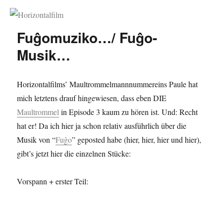
Horizontalfilm
Fuĝomuziko…/ Fuĝo-
Musik…
Horizontalfilms’ Maultrommelmannnummereins Paule hat
mich letztens drauf hingewiesen, dass eben DIE
Maultrommel
in Episode 3 kaum zu hören ist. Und: Recht
hat er! Da ich hier ja schon relativ ausführlich über die
Musik von “
Fuĝo
” geposted habe (hier, hier, hier und hier),
gibt’s jetzt hier die einzelnen Stücke:
Vorspann + erster Teil: