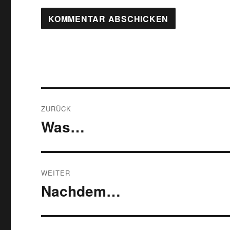
Beitragsnavigation
ZURÜCK
Was…
Vorheriger
Beitrag:
WEITER
Nachdem…
Nächster
Beitrag: