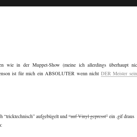
en wie in der Muppet-Show (meine ich allerdings überhaupt nic
enson ist für mich ein ABSOLUTER wenn nicht
DER Meister sein
 “tricktechnisch” aufgebügelt und
“auf Vinyl gepresst”
ein .gif draus
: