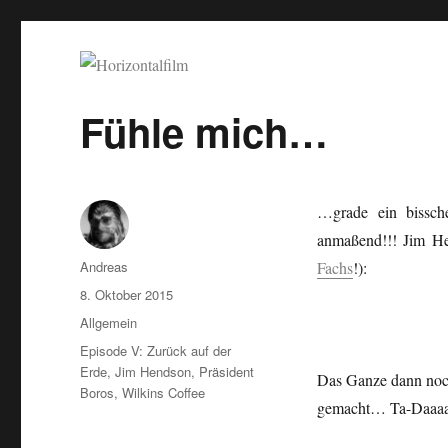
Horizontalfilm
SciFi, Horror, B-Movies, Stop-Motion, Animation, Musik
Fühle mich…
…grade ein bissch
anmaßend!!! Jim H
Autor
Andreas
Fachs
!):
Veröffentlicht
8. Oktober 2015
am
Kategorien
Allgemein
Schlagwörter
Episode V: Zurück auf der
Erde
,
Jim Hendson
,
Präsident
Das Ganze dann noch
Boros
,
Wilkins Coffee
gemacht… Ta-Daaaa