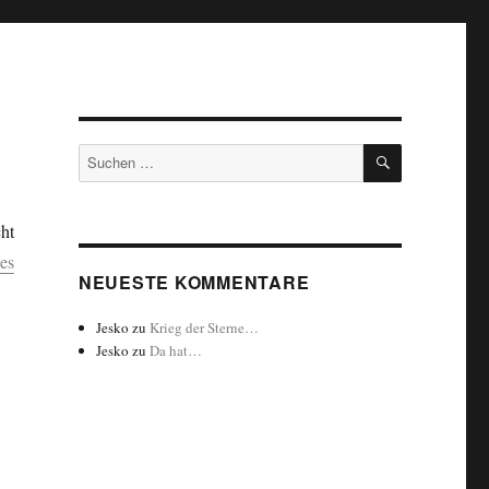
SUCHEN
Suchen
nach:
ht
es
NEUESTE KOMMENTARE
Jesko
zu
Krieg der Sterne…
Jesko
zu
Da hat…