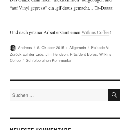
“auf Vinyl gepresst”
ein .gif draus gemacht… Ta-Daaaa:
Und nach getaner Arbeit erstaml einen
Wilkins Coffee
!
Autor
Veröffentlicht
Kategorien
Schlagwörter
Andreas
8. Oktober 2015
Allgemein
Episode V:
am
Zurück auf der Erde
,
Jim Hendson
,
Präsident Boros
,
Wilkins
zu
Coffee
Schreibe einen Kommentar
Fühle
mich…
SU
Suchen
nach:
NEUESTE KOMMENTARE