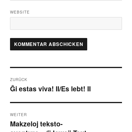
WEBSITE
Beitragsnavigation
ZURÜCK
Ĝi estas viva! II/Es lebt! II
Vorheriger
Beitrag:
WEITER
Makzeloj teksto-
Nächster
Beitrag: