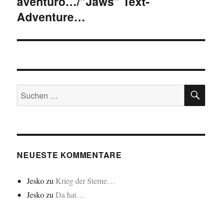
aventuro…/”Jaws” Text-
Adventure…
SU
Suchen
nach:
NEUESTE KOMMENTARE
Jesko
zu
Krieg der Sterne…
Jesko
zu
Da hat…