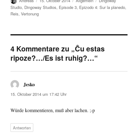
Autor
Veröffentlicht
Kategorien
Schlagwörter
Andreas
15. Oktober 2014
Allgemein
Dingoway
am
Studio
,
Dingoway Studios
,
Episode 3
,
Epizodo 4: Sur la planedo
,
Reis
,
Vertonung
4 Kommentare zu „Ĉu estas
ripoze?…/Es ist ruhig?…“
Jesko
sagt:
15. Oktober 2014 um 17:42 Uhr
Würde kommentieren, muß aber lachen. ;-p
Antworten