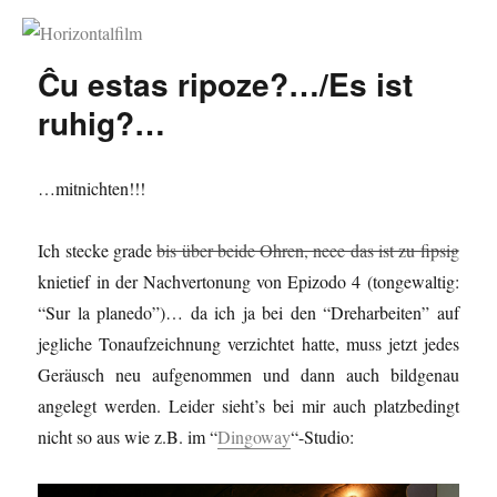
Horizontalfilm
Ĉu estas ripoze?…/Es ist
ruhig?…
…mitnichten!!!
Ich stecke grade
bis über beide Ohren, neee das ist zu fipsig
knietief in der Nachvertonung von Epizodo 4 (tongewaltig:
“Sur la planedo”)… da ich ja bei den “Dreharbeiten” auf
jegliche Tonaufzeichnung verzichtet hatte, muss jetzt jedes
Geräusch neu aufgenommen und dann auch bildgenau
angelegt werden. Leider sieht’s bei mir auch platzbedingt
nicht so aus wie z.B. im “
Dingoway
“-Studio: