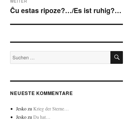
WEITER
Ĉu estas ripoze?…/Es ist ruhig?…
Nächster
Beitrag:
SU
Suchen
nach:
NEUESTE KOMMENTARE
Jesko
zu
Krieg der Sterne…
Jesko
zu
Da hat…