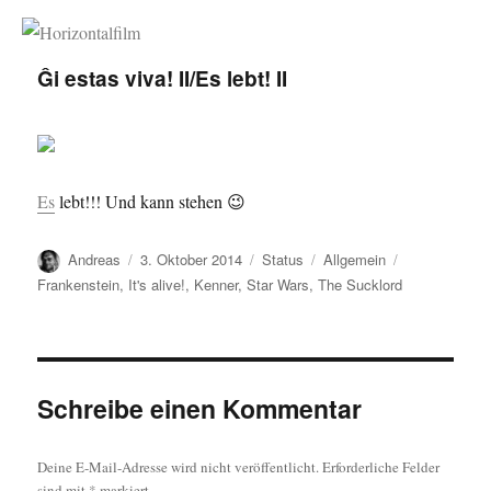
Horizontalfilm
Ĝi estas viva! II/Es lebt! II
Es
lebt!!! Und kann stehen 😉
Autor
Veröffentlicht
Format
Kategorien
Schlagwörter
Andreas
3. Oktober 2014
Status
Allgemein
am
Frankenstein
,
It's alive!
,
Kenner
,
Star Wars
,
The Sucklord
Schreibe einen Kommentar
Deine E-Mail-Adresse wird nicht veröffentlicht.
Erforderliche Felder
sind mit
*
markiert