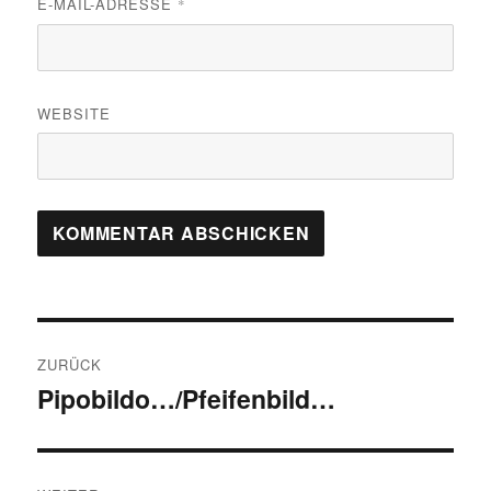
E-MAIL-ADRESSE
*
WEBSITE
Beitragsnavigation
ZURÜCK
Pipobildo…/Pfeifenbild…
Vorheriger
Beitrag: