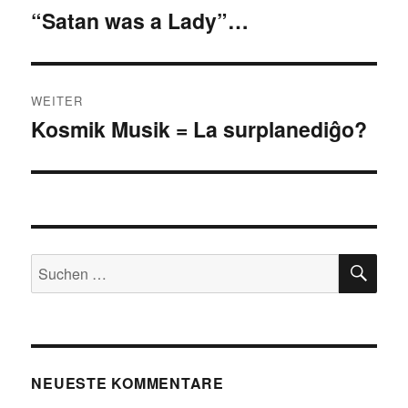
“Satan was a Lady”…
Vorheriger
Beitrag:
WEITER
Kosmik Musik = La surplanediĝo?
Nächster
Beitrag:
SU
Suchen
nach:
NEUESTE KOMMENTARE