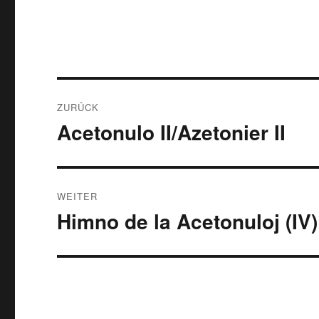
Beitragsnavigation
ZURÜCK
Acetonulo II/Azetonier II
Vorheriger
Beitrag:
WEITER
Himno de la Acetonuloj (IV)
Nächster
Beitrag: