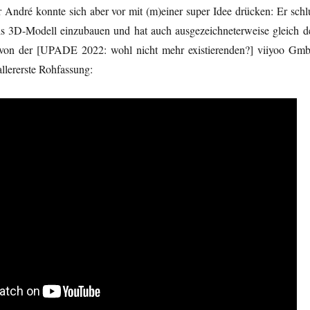
André konnte sich aber vor mit (m)einer super Idee drücken: Er schl
ls 3D-Modell einzubauen und hat auch ausgezeichneterweise gleich d
von der [UPADE 2022: wohl nicht mehr existierenden?] viiyoo Gm
 allererste Rohfassung: