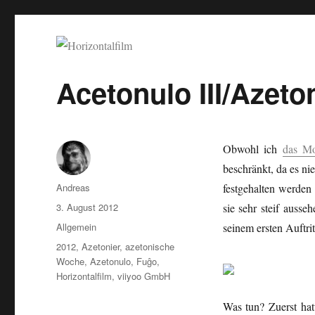
Horizontalfilm
SciFi, Horror, B-Movies, Stop-Motion, Animation, Musik
Acetonulo III/Azetoni
Obwohl ich
das Mo
beschränkt, da es nie
Autor
Andreas
festgehalten werde
Veröffentlicht
3. August 2012
sie sehr steif ausse
am
Kategorien
Allgemein
seinem ersten Auftri
Schlagwörter
2012
,
Azetonier
,
azetonische
Woche
,
Azetonulo
,
Fuĝo
,
Horizontalfilm
,
viiyoo GmbH
Was tun? Zuerst hatt