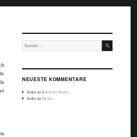
SUCHEN
Suchen
nach:
ch
lle
NEUESTE KOMMENTARE
da
ei
Jesko
zu
Krieg der Sterne…
Jesko
zu
Da hat…
in