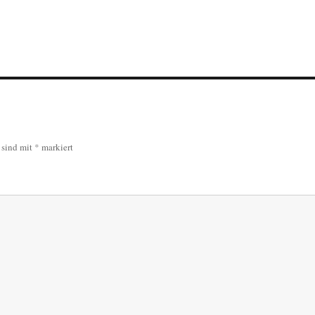
r sind mit
*
markiert