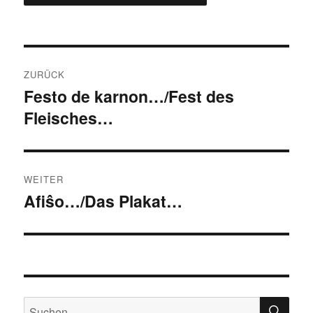
Beitragsnavigation
ZURÜCK
Festo de karnon…/Fest des
Vorheriger
Fleisches…
Beitrag:
WEITER
Afiŝo…/Das Plakat…
Nächster
Beitrag:
SU
Suchen