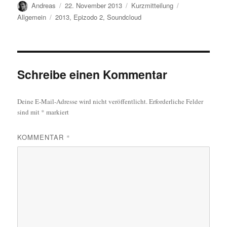
Autor
Veröffentlicht
Format
Kategorien
Andreas
22. November 2013
Kurzmitteilung
am
Schlagwörter
Allgemein
2013
,
Epizodo 2
,
Soundcloud
Schreibe einen Kommentar
Deine E-Mail-Adresse wird nicht veröffentlicht.
Erforderliche Felder
sind mit
*
markiert
KOMMENTAR
*