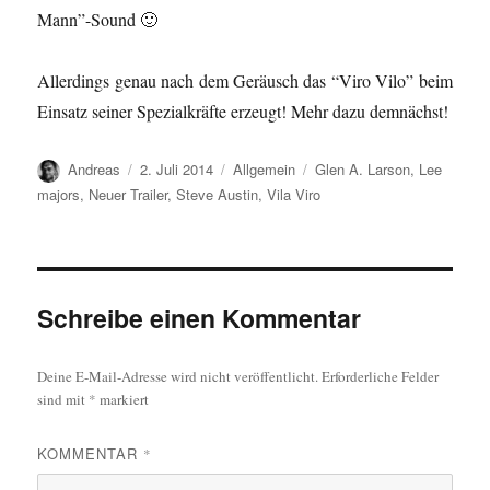
Mann”-Sound 🙂
Allerdings genau nach dem Geräusch das “Viro Vilo” beim
Einsatz seiner Spezialkräfte erzeugt! Mehr dazu demnächst!
Autor
Veröffentlicht
Kategorien
Schlagwörter
Andreas
2. Juli 2014
Allgemein
Glen A. Larson
,
Lee
am
majors
,
Neuer Trailer
,
Steve Austin
,
Vila Viro
Schreibe einen Kommentar
Deine E-Mail-Adresse wird nicht veröffentlicht.
Erforderliche Felder
sind mit
*
markiert
KOMMENTAR
*