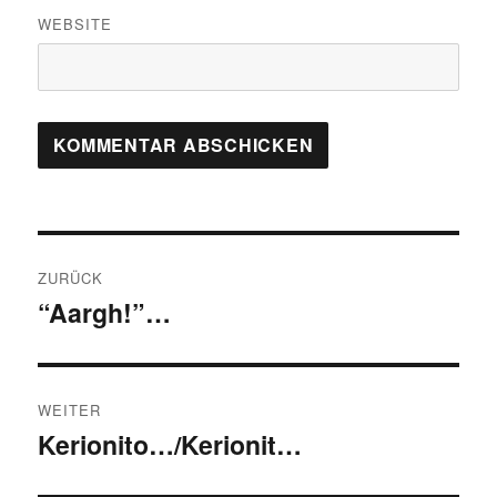
WEBSITE
Beitragsnavigation
ZURÜCK
“Aargh!”…
Vorheriger
Beitrag:
WEITER
Kerionito…/Kerionit…
Nächster
Beitrag: