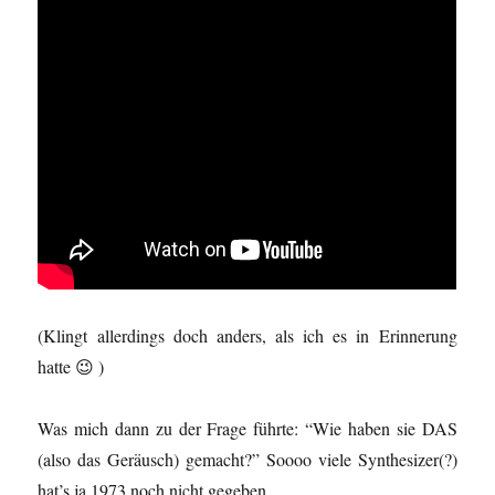
(Klingt allerdings doch anders, als ich es in Erinnerung
hatte 😉 )
Was mich dann zu der Frage führte: “Wie haben sie DAS
(also das Geräusch) gemacht?” Soooo viele Synthesizer(?)
hat’s ja 1973 noch nicht gegeben…