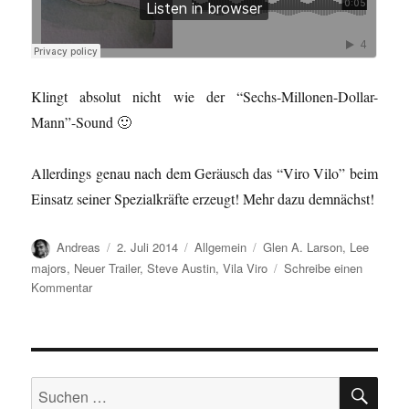
Klingt absolut nicht wie der “Sechs-Millonen-Dollar-
Mann”-Sound 🙂
Allerdings genau nach dem Geräusch das “Viro Vilo” beim
Einsatz seiner Spezialkräfte erzeugt! Mehr dazu demnächst!
Autor
Veröffentlicht
Kategorien
Schlagwörter
Andreas
2. Juli 2014
Allgemein
Glen A. Larson
,
Lee
am
majors
,
Neuer Trailer
,
Steve Austin
,
Vila Viro
Schreibe einen
zu
Kommentar
Vila-
Viro…/
Zottig-
Mann…
SU
Suchen