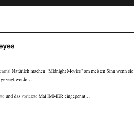
 eyes
eam)
! Natürlich machen “Midnight Movies” am meisten Sinn wenn sie
t gezeigt werde…
zte
und das
vorletzte
Mal IMMER eingepennt…