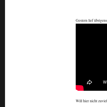
B-
Movie…
Gestern lief übrigen
Will hier nicht zuvi