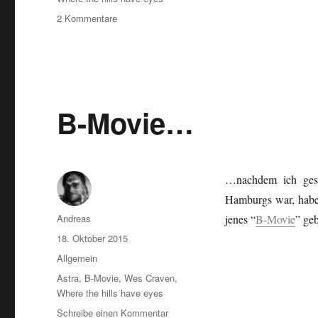
zu
2 Kommentare
Midnight
Movies…
B-Movie…
…nachdem ich gest
Hamburgs war, habe
Autor
Andreas
jenes “
B-Movie
” ge
Veröffentlicht
18. Oktober 2015
am
Kategorien
Allgemein
Schlagwörter
Astra
,
B-Movie
,
Wes Craven
,
Where the hills have eyes
zu
Schreibe einen Kommentar