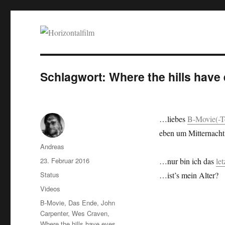
Horizontalfilm
SciFi, Horror, B-Movies, Stop-Motion, Animation, Musik
Schlagwort:
Where the hills have
…liebes
B-Movie(-T
eben um Mitternach
Autor
Andreas
Veröffentlicht
23. Februar 2016
…nur bin ich das
let
am
Format
Status
…ist’s mein Alter?
Kategorien
Videos
Schlagwörter
B-Movie
,
Das Ende
,
John
Carpenter
,
Wes Craven
,
Where the hills have eyes