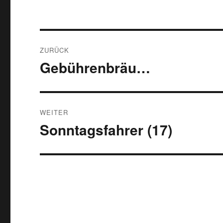
Beitragsnavigation
ZURÜCK
Gebührenbräu…
Vorheriger
Beitrag:
WEITER
Sonntagsfahrer (17)
Nächster
Beitrag: