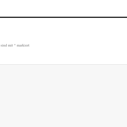
r sind mit
*
markiert