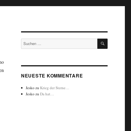
SUCHEN
Suchen
nach:
no
en
NEUESTE KOMMENTARE
Jesko
zu
Krieg der Sterne…
Jesko
zu
Da hat…