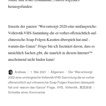
herausgefunden:
Jenseits der ganzen “Wer-entsorgt-2020-eine-umfangreiche-
Vollerotik-VHS-Sammlung-die-er-vorher-offensichtlich-auf-
chinesische-Soap-Folgen-Kasstten-überspielt-hat-und -
warum-das-Ganze”-Frage bin ich fasziniert davon, dass es
tatsächlich Sachen gibt, die man/ich in diesem Internet™
anscheinend nicht finden kann!
Autor
Veröffentlicht
Kategorien
Schlagwörter
Andreas
1. Mai 2021
Allgemein
Die "Wer-entsorgt-
am
2020-eine-umfangreiche-Vollerotik-VHS-Sammlung-die-er-vorher-
offensichtlich-auf-chinesische-Soap-Folgen-Kasstten-überspielt-
hat-und -warum-das-Ganze"-Frage
,
VHS
,
Vollerotik
,
萬世師表
zu
Schreibe einen Kommentar
…
der