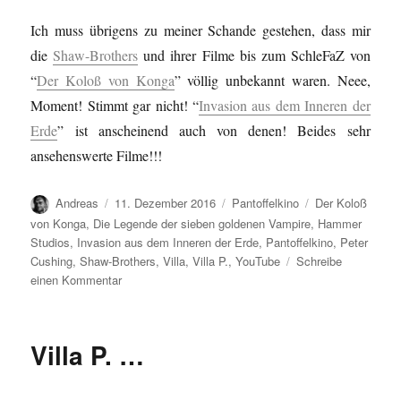
Ich muss übrigens zu meiner Schande gestehen, dass mir
die
Shaw-Brothers
und ihrer Filme bis zum SchleFaZ von
“
Der Koloß von Konga
” völlig unbekannt waren. Neee,
Moment! Stimmt gar nicht! “
Invasion aus dem Inneren der
Erde
” ist anscheinend auch von denen! Beides sehr
ansehenswerte Filme!!!
Autor
Veröffentlicht
Kategorien
Schlagwörter
Andreas
11. Dezember 2016
Pantoffelkino
Der Koloß
am
von Konga
,
Die Legende der sieben goldenen Vampire
,
Hammer
Studios
,
Invasion aus dem Inneren der Erde
,
Pantoffelkino
,
Peter
Cushing
,
Shaw-Brothers
,
Villa
,
Villa P.
,
YouTube
Schreibe
zu
einen Kommentar
Die
Legende…
Villa P. …