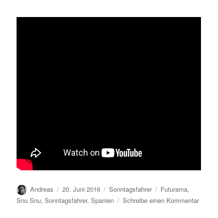
Autor
Veröffentlicht
Kategorien
Schlagwörter
Andreas
20. Juni 2016
Sonntagsfahrer
Futurama
,
am
zu
Snu Snu
,
Sonntagsfahrer
,
Spanien
Schreibe einen Kommentar
Sonnta