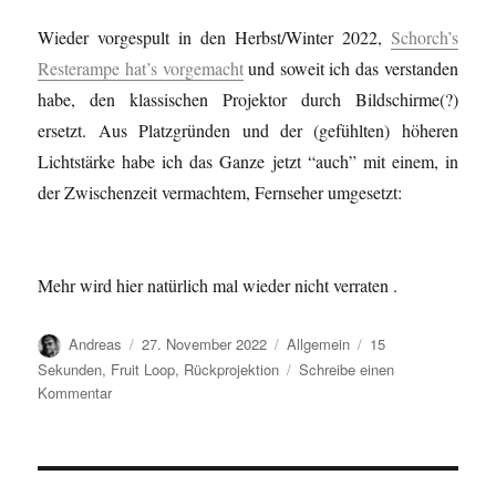
Wieder vorgespult in den Herbst/Winter 2022,
Schorch’s
Resterampe hat’s vorgemacht
und soweit ich das verstanden
habe, den klassischen Projektor durch Bildschirme(?)
ersetzt. Aus Platzgründen und der (gefühlten) höheren
Lichtstärke habe ich das Ganze jetzt “auch” mit einem, in
der Zwischenzeit vermachtem, Fernseher umgesetzt:
Mehr wird hier natürlich mal wieder nicht verraten .
Autor
Veröffentlicht
Kategorien
Schlagwörter
Andreas
27. November 2022
Allgemein
15
am
Sekunden
,
Fruit Loop
,
Rückprojektion
Schreibe einen
zu
Kommentar
Hinter
den
Kulissen…