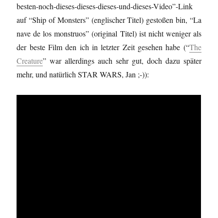
besten-noch-dieses-dieses-dieses-und-dieses-Video”-Link
auf “Ship of Monsters” (englischer Titel) gestoßen bin, “La
nave de los monstruos” (original Titel) ist nicht weniger als
der beste Film den ich in letzter Zeit gesehen habe (“
The
Creature
” war allerdings auch sehr gut, doch dazu später
mehr, und natürlich STAR WARS, Jan ;-)):