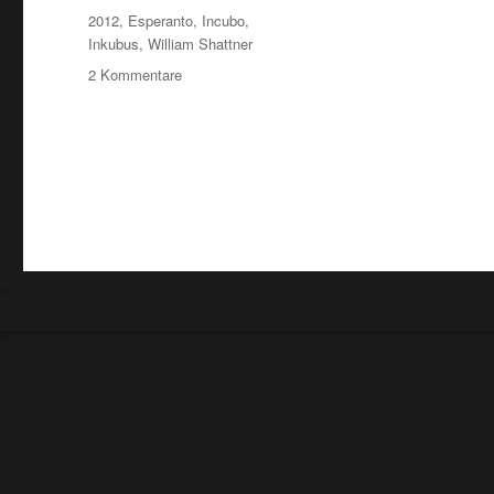
Schlagwörter
2012
,
Esperanto
,
Incubo
,
Inkubus
,
William Shattner
zu
2 Kommentare
“Inkubo”…/”Incubus”…