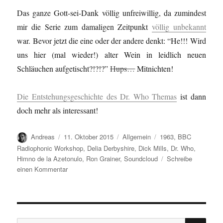
Das ganze Gott-sei-Dank völlig unfreiwillig, da zumindest
mir die Serie zum damaligen Zeitpunkt
völlig unbekannt
war. Bevor jetzt die eine oder der andere denkt: “He!!! Wird
uns hier (mal wieder!) alter Wein in leidlich neuen
Schläuchen aufgetischt?!?!?”
Hups…
Mitnichten!
Die Entstehungsgeschichte des Dr. Who Themas
ist dann
doch mehr als interessant!
Autor
Veröffentlicht
Kategorien
Schlagwörter
Andreas
11. Oktober 2015
Allgemein
1963
,
BBC
am
Radiophonic Workshop
,
Delia Derbyshire
,
Dick Mills
,
Dr. Who
,
Himno de la Azetonulo
,
Ron Grainer
,
Soundcloud
Schreibe
zu
einen Kommentar
Nachdem…
SU