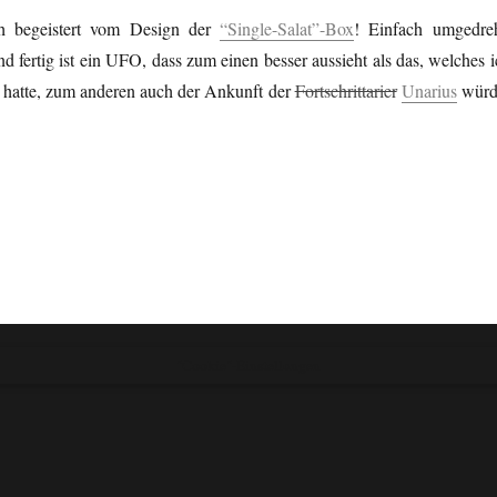
h begeistert vom Design der
“Single-Salat”-Box
! Einfach umgedreh
nd fertig ist ein UFO, dass zum einen besser aussieht als das, welches 
t hatte, zum anderen auch der Ankunft der
Fortschrittarier
Unarius
würd
"Cookie"-Einstellungen