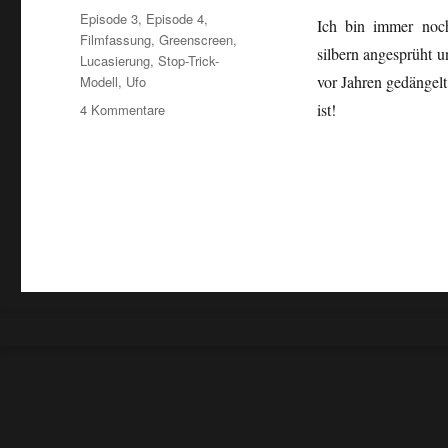
Schlagwörter
Episode 3
,
Episode 4
,
Ich bin immer noc
Filmfassung
,
Greenscreen
,
silbern angesprüht u
Lucasierung
,
Stop-Trick-
vor Jahren gedängel
Modell
,
Ufo
zu
ist!
4 Kommentare
Das
UFO…