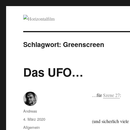
Horizontalfilm
SciFi, Horror, B-Movies, Stop-Motion, Animation, Musik
Schlagwort:
Greenscreen
Das UFO…
…für
Szene 27
:
Autor
Andreas
Veröffentlicht
4. März 2020
(und sicherlich viele 
am
Kategorien
Allgemein