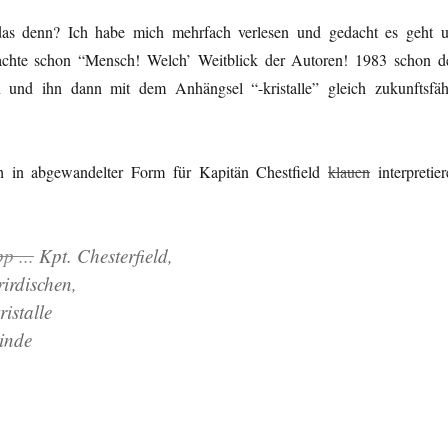
 das denn? Ich habe mich mehrfach verlesen und gedacht es geht 
dachte schon “Mensch! Welch’ Weitblick der Autoren! 1983 schon d
 und ihn dann mit dem Anhängsel “-kristalle” gleich zukunftsfäh
h in abgewandelter Form für Kapitän Chestfield
klauen
interpretier
p ..
.
Kpt. Chesterfield,
irdischen,
istalle
inde