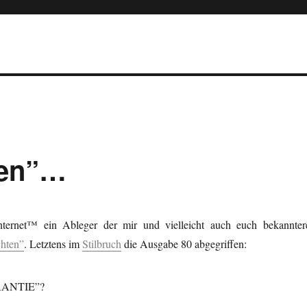
ten”…
nternet™ ein Ableger der mir und vielleicht auch euch bekannter
chten”
. Letztens im
Stilbruch
die Ausgabe 80 abgegriffen:
RANTIE”?