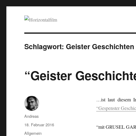
Horizontalfilm
SciFi, Horror, B-Movies, Stop-Motion, Animation, Musik
Schlagwort:
Geister Geschichten
“Geister Geschich
…ist laut diesem I
“Gespenster Geschi
Autor
Andreas
Veröffentlicht
18. Februar 2016
“mit GRUSEL GA
am
Kategorien
Allgemein