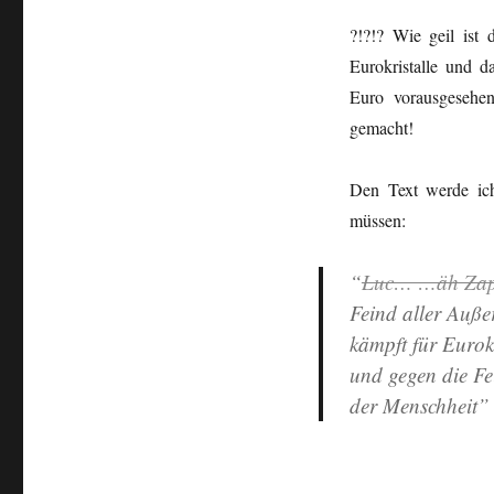
?!?!? Wie geil ist
Eurokristalle und 
Euro vorausgesehen
gemacht!
Den Text werde ic
müssen:
“
Luc… …äh Zap
Feind aller Außer
kämpft für Eurokr
und gegen die Fe
der Menschheit”