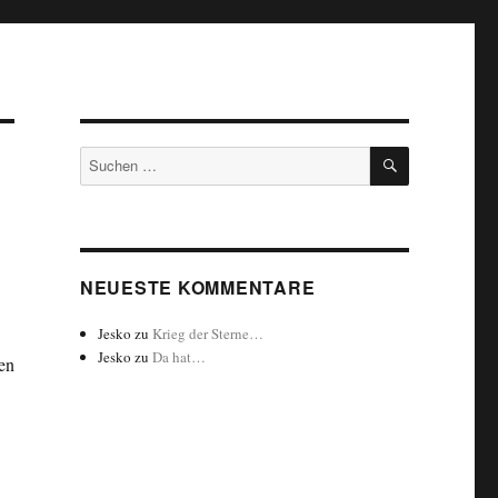
SUCHEN
Suchen
nach:
NEUESTE KOMMENTARE
Jesko
zu
Krieg der Sterne…
Jesko
zu
Da hat…
en