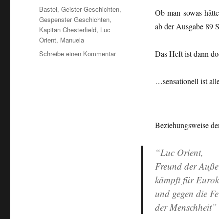
Schlagwörter
Bastei
,
Geister Geschichten
,
Ob man sowas hätte
Gespenster Geschichten
,
ab der Ausgabe 89 S
Kapitän Chesterfield
,
Luc
Orient
,
Manuela
zu
Das Heft ist dann 
Schreibe einen Kommentar
“Geister
Geschichten”…
…sensationell ist al
Beziehungsweise de
“Luc Orient,
Freund der Außer
kämpft für Eurokr
und gegen die Fe
der Menschheit”