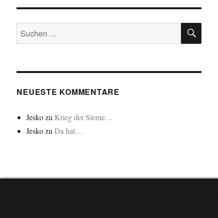
SU
Suchen
nach:
NEUESTE KOMMENTARE
Jesko
zu
Krieg der Sterne…
Jesko
zu
Da hat…
"Cookie"-Einstellungen