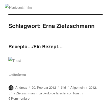
Horizontalfilm
Schlagwort:
Erna Zietzschmann
Recepto…/Ein Rezept…
„Recepto…/Ein Rezept…“
weiterlesen
Autor
Veröffentlicht
Format
Kategorien
Schlagwörter
Andreas
20. Februar 2012
Bild
Allgemein
2012
,
am
Erna Zietzschmann
,
La okulo de la scienco
,
Toast
zu
5 Kommentare
Recepto…/Ein
Rezept…