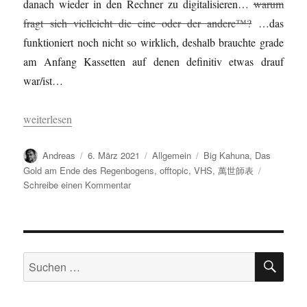
danach wieder in den Rechner zu digitalisieren…
warum
fragt sich vielleicht die eine oder der andere™?
…das
funktioniert noch nicht so wirklich, deshalb brauchte grade
am Anfang Kassetten auf denen definitiv etwas drauf
war/ist…
„萬世師表 3…“
weiterlesen
Autor
Veröffentlicht
Kategorien
Schlagwörter
Andreas
6. März 2021
Allgemein
Big Kahuna
,
Das
am
Gold am Ende des Regenbogens
,
offtopic
,
VHS
,
萬世師表
zu
Schreibe einen Kommentar
萬
世
師
表
SU
3…
Suchen
nach: