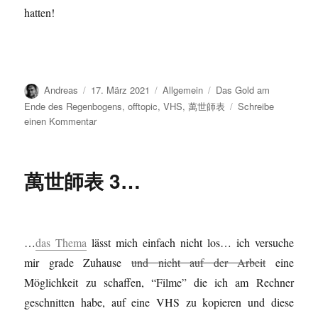
hatten!
Autor
Veröffentlicht
Kategorien
Schlagwörter
Andreas
17. März 2021
Allgemein
Das Gold am
am
Ende des Regenbogens
,
offtopic
,
VHS
,
萬世師表
Schreibe
zu
einen Kommentar
萬
世
師
萬世師表 3…
表
4,
5,
6
&
…
das Thema
lässt mich einfach nicht los… ich versuche
7…
mir grade Zuhause
und nicht auf der Arbeit
eine
Möglichkeit zu schaffen, “Filme” die ich am Rechner
geschnitten habe, auf eine VHS zu kopieren und diese