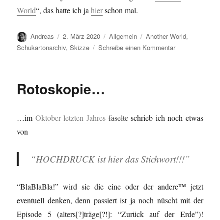
World
“, das hatte ich ja
hier
schon mal.
Autor
Veröffentlicht
Kategorien
Schlagwörter
Andreas
2. März 2020
Allgemein
Another World
,
am
zu
Schukartonarchiv
,
Skizze
Schreibe einen Kommentar
…
Skizze
1#…
Rotoskopie…
…im
Oktober letzten Jahres
faselte
schrieb ich noch etwas
von
“HOCHDRUCK ist hier das Stichwort!!!”
™
“BlaBlaBla!” wird sie die eine oder der andere
jetzt
eventuell denken, denn passiert ist ja noch nüscht mit der
Episode 5 (alters[?]träge[?!]: “Zurück auf der Erde”)!