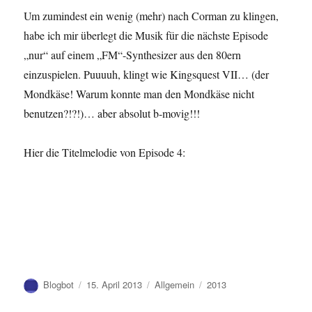
Um zumindest ein wenig (mehr) nach Corman zu klingen,
habe ich mir überlegt die Musik für die nächste Episode
„nur“ auf einem „FM“-Synthesizer aus den 80ern
einzuspielen. Puuuuh, klingt wie Kingsquest VII… (der
Mondkäse! Warum konnte man den Mondkäse nicht
benutzen?!?!)… aber absolut b-movig!!!
Hier die Titelmelodie von Episode 4:
Autor
Veröffentlicht
Kategorien
Schlagwörter
Blogbot
15. April 2013
Allgemein
2013
am