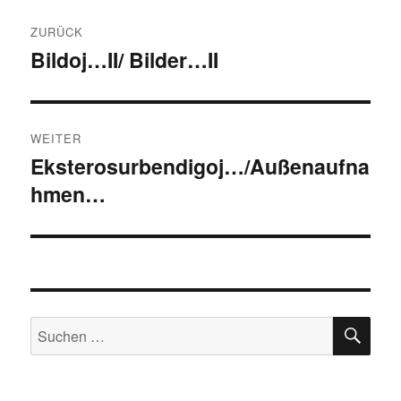
Beitragsnavigation
ZURÜCK
Bildoj…II/ Bilder…II
Vorheriger
Beitrag:
WEITER
Eksterosurbendigoj…/Außenaufna
Nächster
hmen…
Beitrag:
SU
Suchen
nach: