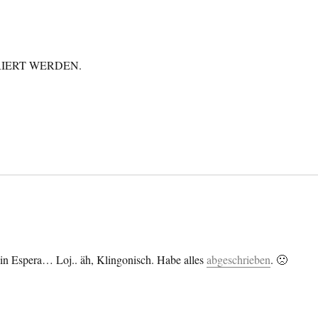
IERT WERDEN.
n Espera… Loj.. äh, Klingonisch. Habe alles
abgeschrieben
. 🙁