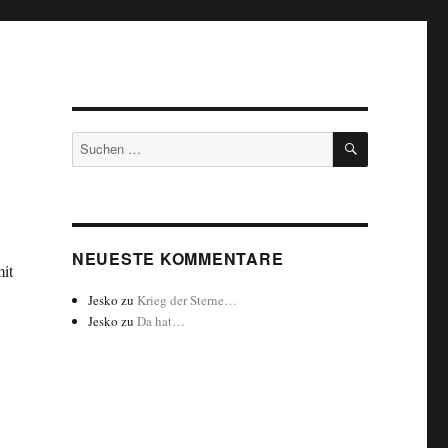
SUCHEN
Suchen
nach:
NEUESTE KOMMENTARE
it
Jesko
zu
Krieg der Sterne…
Jesko
zu
Da hat…