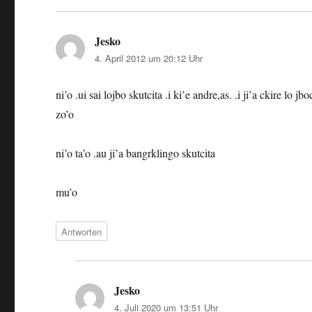
Jesko
sagt:
4. April 2012 um 20:12 Uhr
ni’o .ui sai lojbo skutcita .i ki’e andre,as. .i ji’a ckire lo
zo’o
ni’o ta’o .au ji’a bangrklingo skutcita
mu’o
Antworten
Jesko
sagt:
4. Juli 2020 um 13:51 Uhr