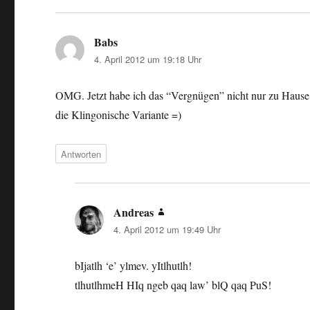
Babs
sagt:
4. April 2012 um 19:18 Uhr
OMG. Jetzt habe ich das “Vergnügen” nicht nur zu Hause,
die Klingonische Variante =)
Antworten
Andreas
sagt:
4. April 2012 um 19:49 Uhr
bIjatlh ‘e’ ylmev. yItlhutlh!
tlhutlhmeH HIq ngeb qaq law’ blQ qaq PuS!