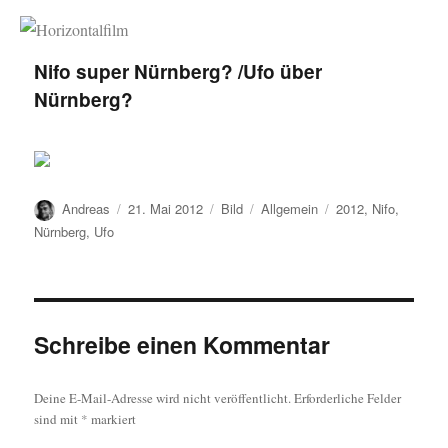
Horizontalfilm
Nifo super Nürnberg? /Ufo über
Nürnberg?
Autor
Veröffentlicht
Format
Kategorien
Schlagwörter
Andreas
21. Mai 2012
Bild
Allgemein
2012
,
Nifo
,
am
Nürnberg
,
Ufo
Schreibe einen Kommentar
Deine E-Mail-Adresse wird nicht veröffentlicht.
Erforderliche Felder
sind mit
*
markiert