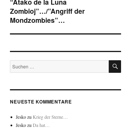
“Atako de la Luna
Nächster
Zombioj”…/”Angriff der
Beitrag:
Mondzombies”…
SU
Suchen
nach:
NEUESTE KOMMENTARE
Jesko
zu
Krieg der Sterne…
Jesko
zu
Da hat…