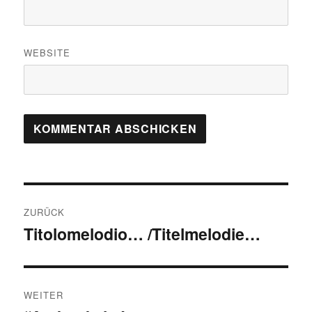
WEBSITE
Beitragsnavigation
ZURÜCK
Titolomelodio… /Titelmelodie…
Vorheriger
Beitrag:
WEITER