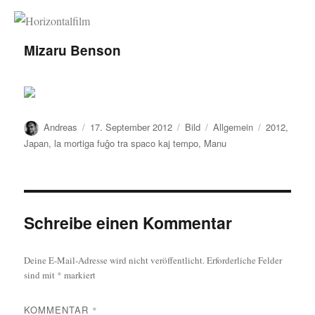
Horizontalfilm
Mizaru Benson
Autor
Veröffentlicht
Format
Kategorien
Schlagwörte
Andreas
17. September 2012
Bild
Allgemein
2012
,
am
Japan
,
la mortiga fuĝo tra spaco kaj tempo
,
Manu
Schreibe einen Kommentar
Deine E-Mail-Adresse wird nicht veröffentlicht.
Erforderliche Felder
sind mit
*
markiert
KOMMENTAR
*