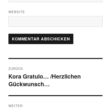
WEBSITE
Beitragsnavigation
ZURÜCK
Kora Gratulo… /Herzlichen
Vorheriger
Gückwunsch…
Beitrag:
WEITER