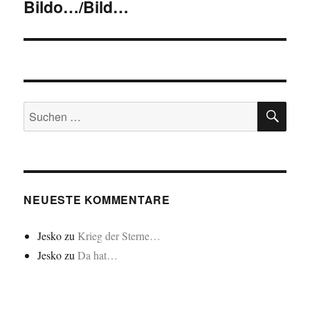
Bildo…/Bild…
Nächster
Beitrag:
SU
Suchen
nach:
NEUESTE KOMMENTARE
Jesko
zu
Krieg der Sterne…
Jesko
zu
Da hat…