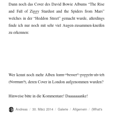
Dann noch das Cover des David Bowie Albums “The Rise
and Fall of Ziggy Stardust and the Spiders from Mars”
welches in der “Heddon Street” gemacht wurde, allerdings
finde ich nur noch mit sehr viel Augen-zusammen-kneifen
zu erkennen:
Wer kennt noch mehr Alben
kann “besser” goggeln als ich
(Norman?)
, deren Cover in London aufgenommen wurden?
Hinweise bitte in die Kommentare! Daaaaaaanke!
Autor
Veröffentlicht
Format
Kategorien
Schlagwörter
Andreas
30. März 2014
Galerie
Allgemein
(What's