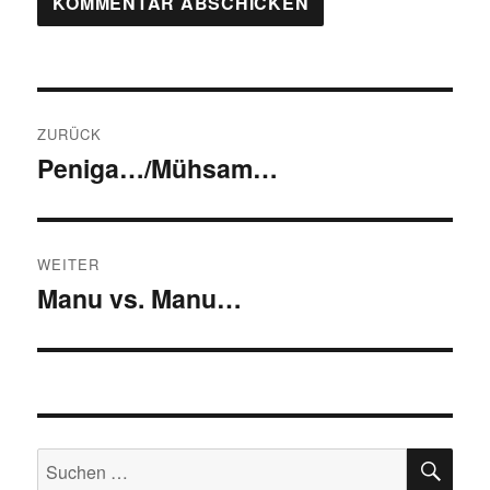
Beitragsnavigation
ZURÜCK
Peniga…/Mühsam…
Vorheriger
Beitrag:
WEITER
Manu vs. Manu…
Nächster
Beitrag:
SU
Suchen