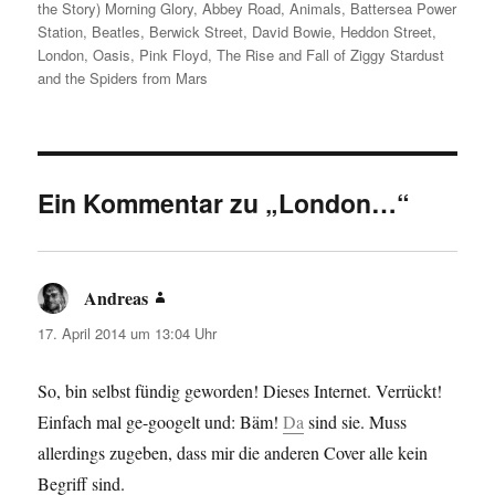
am
the Story) Morning Glory
,
Abbey Road
,
Animals
,
Battersea Power
Station
,
Beatles
,
Berwick Street
,
David Bowie
,
Heddon Street
,
London
,
Oasis
,
Pink Floyd
,
The Rise and Fall of Ziggy Stardust
and the Spiders from Mars
Ein Kommentar zu „London…“
Andreas
sagt:
17. April 2014 um 13:04 Uhr
So, bin selbst fündig geworden! Dieses Internet. Verrückt!
Einfach mal ge-googelt und: Bäm!
Da
sind sie. Muss
allerdings zugeben, dass mir die anderen Cover alle kein
Begriff sind.