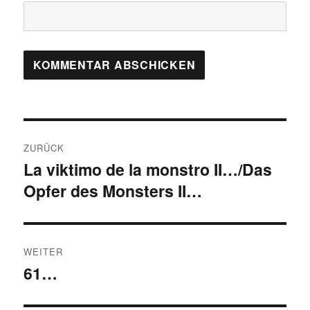
Beitragsnavigation
ZURÜCK
La viktimo de la monstro II…/Das
Vorheriger
Opfer des Monsters II…
Beitrag:
WEITER
61…
Nächster
Beitrag: