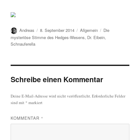
Autor
Veröffentlicht
Kategorien
Schlagwörter
Andreas
8. September 2014
Allgemein
Die
am
mysteriöse Stimme des Hedges-Wesens
,
Dr. Eibein
,
Schnauferella
Schreibe einen Kommentar
Deine E-Mail-Adresse wird nicht veröffentlicht.
Erforderliche Felder
sind mit
*
markiert
KOMMENTAR
*