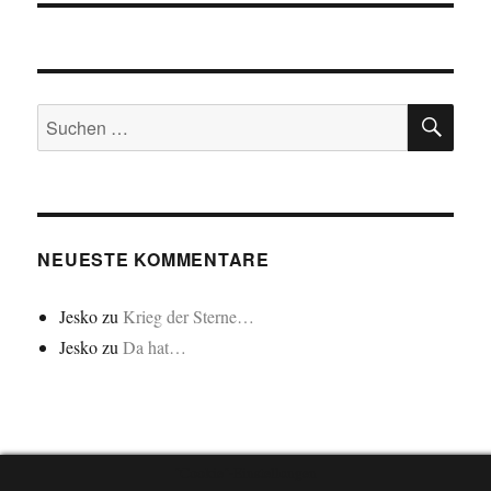
SU
Suchen
nach:
NEUESTE KOMMENTARE
Jesko
zu
Krieg der Sterne…
Jesko
zu
Da hat…
"Cookie"-Einstellungen