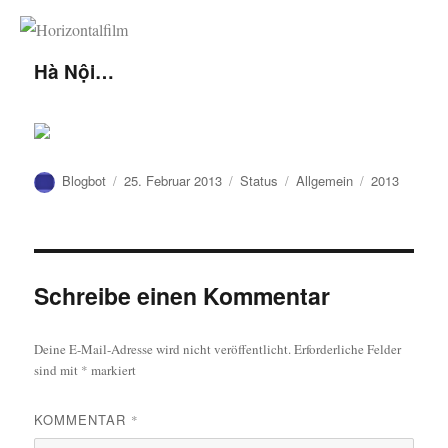
Horizontalfilm
Hà Nội…
Autor
Veröffentlicht
Format
Kategorien
Schlagwörter
Blogbot
25. Februar 2013
Status
Allgemein
2013
am
Schreibe einen Kommentar
Deine E-Mail-Adresse wird nicht veröffentlicht.
Erforderliche Felder
sind mit
*
markiert
KOMMENTAR
*