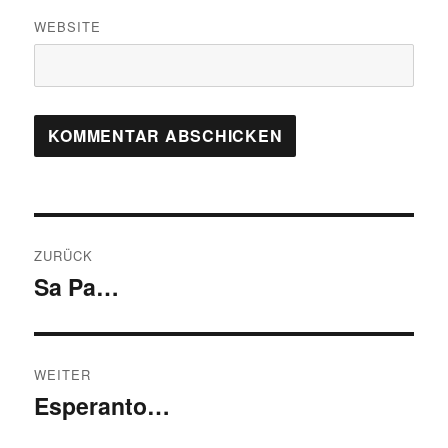
WEBSITE
Beitragsnavigation
ZURÜCK
Sa Pa…
Vorheriger
Beitrag:
WEITER
Esperanto…
Nächster
Beitrag: