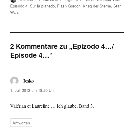
am
Episodo 4: Sur la planedo
,
Flash Gordon
,
Krieg der Sterne
,
Star
Wars
2 Kommentare zu „Epizodo 4…/
Episode 4…“
Jesko
sagt:
1. Juli 2013 um 18:20 Uhr
Valérian et Laureline … Ich glaube, Band 3.
Antworten