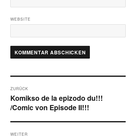
WEBSITE
Beitragsnavigation
ZURÜCK
Komikso de la epizodo du!!!
Vorheriger
/Comic von Episode II!!!
Beitrag:
WEITER