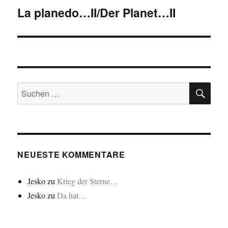
La planedo…II/Der Planet…II
Nächster
Beitrag:
SU
Suchen
nach:
NEUESTE KOMMENTARE
Jesko
zu
Krieg der Sterne…
Jesko
zu
Da hat…