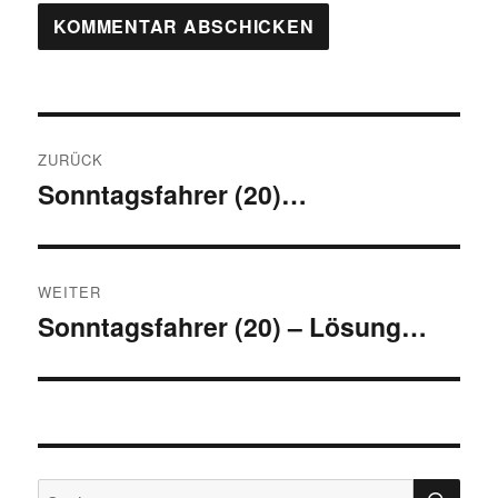
Beitragsnavigation
ZURÜCK
Sonntagsfahrer (20)…
Vorheriger
Beitrag:
WEITER
Sonntagsfahrer (20) – Lösung…
Nächster
Beitrag:
SU
Suchen