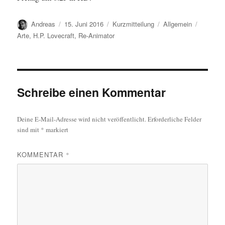
Autor
Veröffentlicht
Format
Kategorien
Schlagw
Andreas
15. Juni 2016
Kurzmitteilung
Allgemein
am
Arte
,
H.P. Lovecraft
,
Re-Animator
Schreibe einen Kommentar
Deine E-Mail-Adresse wird nicht veröffentlicht.
Erforderliche Felder
sind mit
*
markiert
KOMMENTAR
*