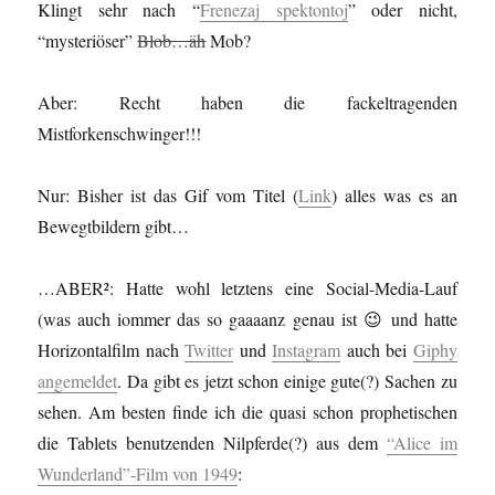
Klingt sehr nach “
Frenezaj spektontoj
” oder nicht,
“mysteriöser”
Blob…äh
Mob?
Aber: Recht haben die fackeltragenden
Mistforkenschwinger!!!
Nur: Bisher ist das Gif vom Titel (
Link
) alles was es an
Bewegtbildern gibt…
…ABER²: Hatte wohl letztens eine Social-Media-Lauf
(was auch iommer das so gaaaanz genau ist 😉 und hatte
Horizontalfilm nach
Twitter
und
Instagram
auch bei
Giphy
angemeldet
. Da gibt es jetzt schon einige gute(?) Sachen zu
sehen. Am besten finde ich die quasi schon prophetischen
die Tablets benutzenden Nilpferde(?) aus dem
“Alice im
Wunderland”-Film von 1949
: