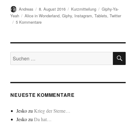
Autor
Veröffentlicht
Format
Kategorien
Andreas
8. August 2016
Kurzmitteilung
Giphy-Ya-
am
Schlagwörter
Yeah
Alice in Wonderland
,
Giphy
,
Instagram
,
Tablets
,
Twitter
zu
5 Kommentare
SU
Suchen
nach:
NEUESTE KOMMENTARE
Jesko
zu
Krieg der Sterne…
Jesko
zu
Da hat…