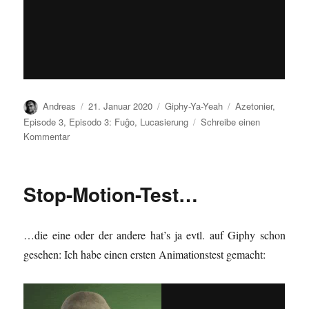
Autor
Veröffentlicht
Kategorien
Schlagwörter
Andreas
21. Januar 2020
Giphy-Ya-Yeah
Azetonier
,
am
Episode 3
,
Episodo 3: Fuĝo
,
Lucasierung
Schreibe einen
zu
Kommentar
Sie
kommen…
Stop-Motion-Test…
…die eine oder der andere hat’s ja evtl. auf Giphy schon
gesehen: Ich habe einen ersten Animationstest gemacht: