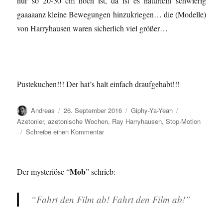
nur so 20-30 cm hoch ist, da ist es natürlcih schwierig
gaaaaanz kleine Bewegungen hinzukriegen… die (Modelle)
von Harryhausen waren sicherlich viel größer…
Pustekuchen!!! Der hat’s halt einfach draufgehabt!!!
Autor
Veröffentlicht
Kategorien
Schlagwörter
Andreas
26. September 2016
Giphy-Ya-Yeah
am
Azetonier
,
azetonische Wochen
,
Ray Harryhausen
,
Stop-Motion
zu
Schreibe einen Kommentar
Stop-
Motion-
Test…
Mob
Der mysteriöse “
” schrieb:
“Fahrt den Film ab! Fahrt den Film ab!”