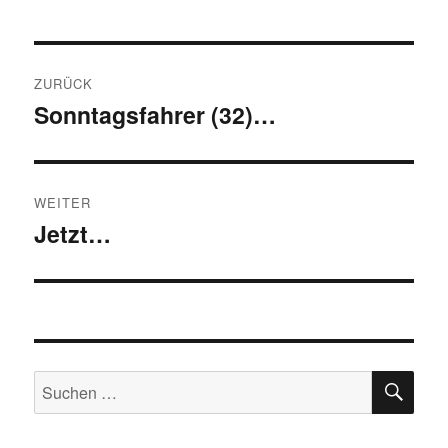
Beitragsnavigation
ZURÜCK
Sonntagsfahrer (32)…
Vorheriger
Beitrag:
WEITER
Jetzt…
Nächster
Beitrag:
SU
Suchen
nach: