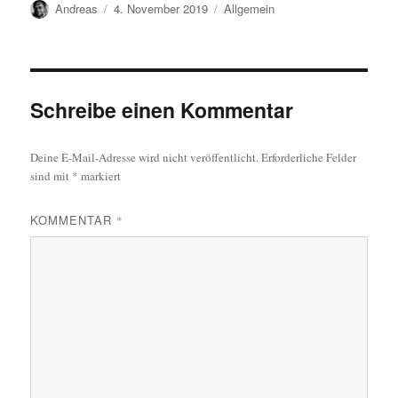
Autor
Veröffentlicht
Kategorien
Andreas
4. November 2019
Allgemein
am
Schreibe einen Kommentar
Deine E-Mail-Adresse wird nicht veröffentlicht.
Erforderliche Felder
sind mit
*
markiert
KOMMENTAR
*