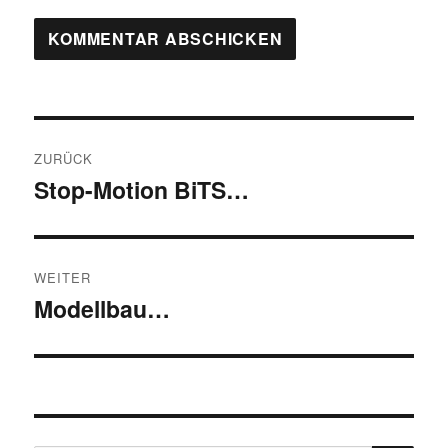
Beitragsnavigation
ZURÜCK
Stop-Motion BiTS…
Vorheriger
Beitrag:
WEITER
Modellbau…
Nächster
Beitrag: