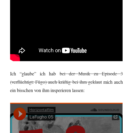
Ich “glaube” ich hab
bei der Musik zu Episode 3
(verflüchtigt: Fûgo) auch kräftig bei ihm geklaut
mich auch
ein bisschen von ihm insperieren lassen: