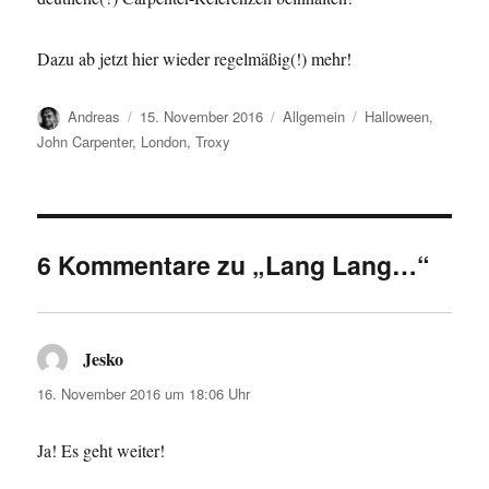
Dazu ab jetzt hier wieder regelmäßig(!) mehr!
Autor
Veröffentlicht
Kategorien
Schlagwörter
Andreas
15. November 2016
Allgemein
Halloween
,
am
John Carpenter
,
London
,
Troxy
6 Kommentare zu „Lang Lang…“
Jesko
sagt:
16. November 2016 um 18:06 Uhr
Ja! Es geht weiter!