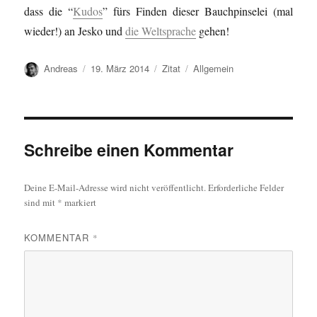
dass die “
Kudos
” fürs Finden dieser Bauchpinselei (mal
wieder!) an Jesko und
die Weltsprache
gehen!
Autor
Veröffentlicht
Format
Kategorien
Andreas
19. März 2014
Zitat
Allgemein
am
Schreibe einen Kommentar
Deine E-Mail-Adresse wird nicht veröffentlicht.
Erforderliche Felder
sind mit
*
markiert
KOMMENTAR
*