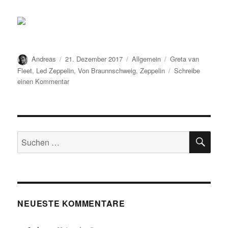
Autor
Veröffentlicht
Kategorien
Schlagwörter
Andreas
21. Dezember 2017
Allgemein
Greta van
am
Fleet
,
Led Zeppelin
,
Von Braunnschweig
,
Zeppelin
Schreibe
zu
einen Kommentar
Led…
SU
Suchen
nach:
NEUESTE KOMMENTARE