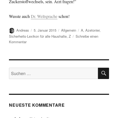
Zuckerstoffwechsels, sein. Arzt fragen!”
Wusste auch
Dr. Weltsprache
schon!
Autor
Veröffentlicht
Kategorien
Schlagwörter
Andreas
5. Januar 2015
Allgemein
A
,
Azetonier
,
am
Sicherheits-Lexikon für alle Haushalte
,
Z
Schreibe einen
zu
Kommentar
Sicherheits-
Lexikon
für
alle
SU
Haushalte
Suchen
nach:
NEUESTE KOMMENTARE