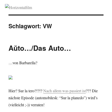
Horizontalfilm
Schlagwort:
VW
Aŭto…/Das Auto…
…von Barbarella?
Hier? Sur la tero?!?!?
Nach allem was passiert ist
??? Die
nächste Episode (automobilesk: “Sur la planedo”) wird’s
(vielleicht ;-)) verraten!