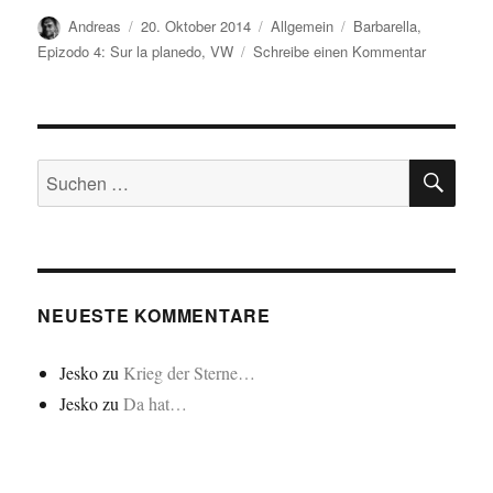
Autor
Veröffentlicht
Kategorien
Schlagwörter
Andreas
20. Oktober 2014
Allgemein
Barbarella
,
am
zu
Epizodo 4: Sur la planedo
,
VW
Schreibe einen Kommentar
Aŭto…/Da
Auto…
SU
Suchen
nach:
NEUESTE KOMMENTARE
Jesko
zu
Krieg der Sterne…
Jesko
zu
Da hat…